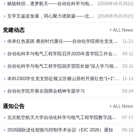
赋能秋招，逐梦航天——自动化科学与电气工程学院举办就业经验分享会院所专场
[2026年05月20日]
容开展系列协同育人活动，推动优质科教资
源向基础教育延伸，助力青少年科学素养提
互学互鉴促发展，同心聚力谱新篇——北航自动化学院与西工大自动化学院团委交流活动圆满举行
[2026年05月20日]
升。党团共建搭平台 科普进校启空天5月22
日，北京市海淀区锦秋学校第四届科技节开
党建动态
+ ALL News
幕式举行。北京航空航天大学科研院常务副
传承红色基因 勇担时代重任——自动化学院师生党支部赴西山无名英雄广场开展主题党日活动
11-21
院长蒋崇文，人...
自动化科学与电气工程学院召开2025年度学院工作会暨全面从严治党工作会议
03-11
自动化科学与电气工程学院胡庆雷院长做“深入学习领悟习近平总书记关于教师队伍建设与加强师德师风建设的重要论述”专题党课
03-11
本科2303学生党支部赴顺义区稷山营村开展红色“1+1”党支部共建活动
11-13
自动化学院开展全国两会精神专题学习
03-24
通知公告
+ ALL News
北京航空航天大学自动化科学与电气工程学院数字战场兵力建模仿真单元-兵力建模仿真模型项目竞价结果公示
07-17
2026国际进化智能与控制学术会议（EIC 2026）通知
05-18