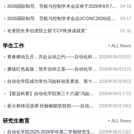
2026国际制导、导航与控制学术会议将于2026年8月7日-9日在桂林召开（第二轮征文）
04-16
2026国际制导、导航与控制学术会议(ICGNC2026)征稿通知
03-17
名誉院长李伯虎院士获"CCF终身成就奖"
01-31
学生工作
+ ALL News
青春燃动五月，共赴运动之约——自动化科学与电气工程学院2026年师生趣味运动会圆满落幕
2026年06月02日
赓续红色血脉，筑牢信仰之基——自动化学院组织发展对象赴中国共产党历史展览馆参观学习
2026年06月01日
自动化学院成功举办冯如杯创意赛道、第十二届“歌尔杯”驭远机器人大赛初赛
2026年05月06日
【驭远科赛】自动化学院第三十六届“冯如杯”竞赛院审答辩顺利举行
2026年04月17日
薪火相传话选调 经验赋能筑前程——自动化科学与电气工程学院举办选调求职经验分享会
2026年04月14日
研究生教育
+ ALL News
自动化学院2025-2026学年第二学期研究生课程试讲通知
2026年06月23日