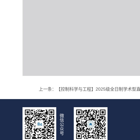
上一条：
【控制科学与工程】2025级全日制学术型直
微
信
公
众
号