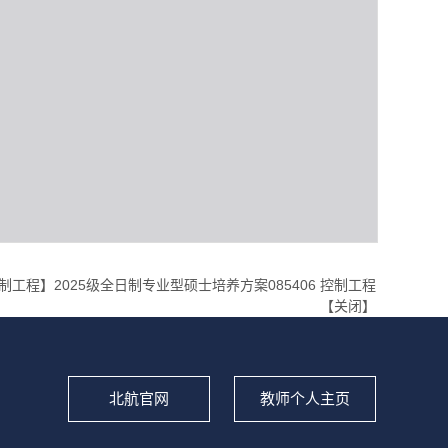
制工程】2025级全日制专业型硕士培养方案085406 控制工程
【
关闭
】
北航官网
教师个人主页