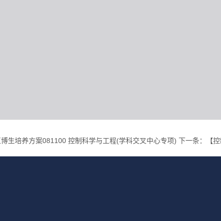
博生培养方案081100 控制科学与工程(学科交叉中心专项)
下一条：
【控