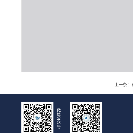
上一条：
微
信
公
众
号