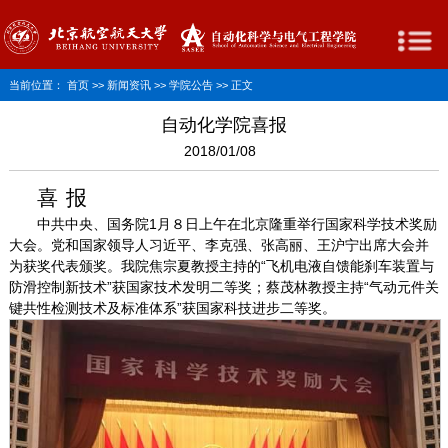
当前位置：
首页
>>
新闻资讯
>>
学院公告
>> 正文
自动化学院喜报
2018/01/08
喜
报
中共中央、国务院
1
月８日上午在北京隆重举行国家科学技术奖励
大会。党和国家领导人习近平、李克强、张高丽、王沪宁出席大会并
为获奖代表颁奖。我院焦宗夏教授主持的“飞机电液自馈能刹车装置与
防滑控制新技术”获国家技术发明二等奖；蔡茂林教授主持“气动元件关
键共性检测技术及标准体系”获国家科技进步二等奖。