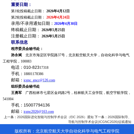
重要日期：
第1轮
投稿截止日期：
2026年
4
月
12
日
第2轮
投稿截止日期：
2026年
4
月
24
日
录用/不录用通知日期：
2026年4月
30
日
终稿截止日期：
2026年5月
25
日
注册截止日期：
2026年5月
25
日
联系信息
程序委员会秘书处：
孙永斌
北京市海淀区学院路37号，北京航空航天大学，自动化科学与电气
工程学院，100083
电话：010-823
17318
手机：
18801178386
邮箱：
icgnc_gncc@126.com
组织委员会秘书处
王勇军
广西桂林市七星区金鸡路2号，桂林航天工业学院，航空宇航学院，
541004
手机：15007794136
邮箱：
icgnc2026@163.com
上一条：
2026国际进化智能与控制学术会议（EIC 2026）通知
下一条：
2026国际制导、
导航与控制学术会议(ICGNC2026)征稿通知
版权所有：北京航空航天大学自动化科学与电气工程学院