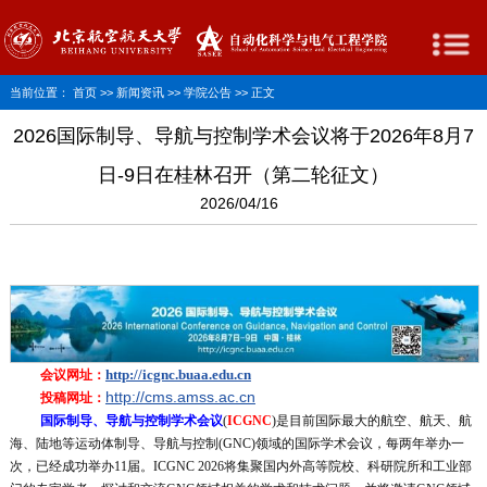
当前位置：
首页
>>
新闻资讯
>>
学院公告
>> 正文
2026国际制导、导航与控制学术会议将于2026年8月7
日-9日在桂林召开（第二轮征文）
2026/04/16
http://icgnc.buaa.edu.cn
会议网址：
http://cms.amss.ac.cn
投稿网址：
国际制导、导航与控制学术会议
(
ICGNC
)是目前国际最大的航空、航天、航
海、陆地等运动体制导、导航与控制(GNC)领域的国际学术会议，每两年举办一
次，已经成功举办11届。ICGNC 2026将集聚国内外高等院校、科研院所和工业部