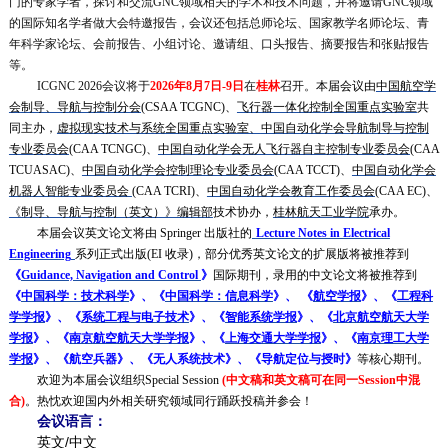
门的专家学者，探讨和交流GNC领域相关的学术和技术问题，并将邀请GNC领域
的国际知名学者做大会特邀报告，会议还包括总师论坛、国家教学名师论坛、青
年科学家论坛、会前报告、小组讨论、邀请组、口头报告、摘要报告和张贴报告
等。
ICGNC 2026会议将于
2026年8月7日-9日
在
桂林
召开。
本届会议由
中国航空学
会
制导、导航与控制分会
(CSAA TCGNC)、
飞行器一体化控制全国重点实验室
共
同主办，
虚拟现实技术与系统全国重点实验室、
中国自动化学会导航制导与控制
专业委员会
(CAA TCNGC)、
中国自动化学会无人飞行器自主控制专业委员会
(CAA
TCUASAC)、
中国自动化学会控制理论专业委员会
(CAA TCCT)、
中国自动化学会
机器人智能专业委员会
(CAA TCRI)、
中国自动化学会教育工作委员会
(CAA EC)、
《制导、导航与控制（英文）》编辑部
技术协办，
桂林航天工业学院
承办。
本届会议英文论文将由 Springer 出版社的
Lecture Notes in Electrical
Engineering
系列正式出版(EI 收录)，部分优秀英文论文的扩展版将被推荐到
《
Guidance, Navigation and Control
》
国际期刊，录用的中文论文将被推荐到
《
中国科学：技术科学
》、《
中国科学：信息科学
》、
《
航空学报
》、《
工程科
学学报
》、《
系统工程与电子技术
》、《
智能系统学报
》、《
北京航空航天大学
学报
》、《
南京航空航天大学学报
》、《
上海交通大学学报
》、《
南京理工大学
学报
》
、
《
航空兵器
》
、《无人系统技术》、《导航定位与授时》
等核心期刊。
欢迎为本届会议组织Special Session
(中文稿和英文稿可在同一Session中混
合)
。热忱欢迎国内外相关研究领域同行踊跃投稿并参会！
会议语言：
英文/中文