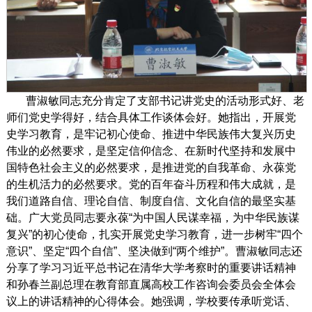
曹淑敏同志充分肯定了支部书记讲党史的活动形式好、老
师们党史学得好，结合具体工作谈体会好。她指出，开展党
史学习教育，是牢记初心使命、推进中华民族伟大复兴历史
伟业的必然要求，是坚定信仰信念、在新时代坚持和发展中
国特色社会主义的必然要求，是推进党的自我革命、永葆党
的生机活力的必然要求。党的百年奋斗历程和伟大成就，是
我们道路自信、理论自信、制度自信、文化自信的最坚实基
础。广大党员同志要永葆“为中国人民谋幸福，为中华民族谋
复兴”的初心使命，扎实开展党史学习教育，进一步树牢“四个
意识”、坚定“四个自信”、坚决做到“两个维护”。曹淑敏同志还
分享了学习习近平总书记在清华大学考察时的重要讲话精神
和孙春兰副总理在教育部直属高校工作咨询会委员会全体会
议上的讲话精神的心得体会。她强调，学校要传承听党话、