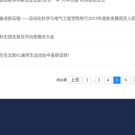
省启航导师聘任暨北航-舒兰一中“大中贯通”项目启动仪式
奋进新征程——自动化科学与电气工程学院举行2023年度新发展团员入
科生团支部召开向党推优大会
生在北航61届师生运动会中喜获佳绩！
...
上页
1
3
4
6
共66条
5